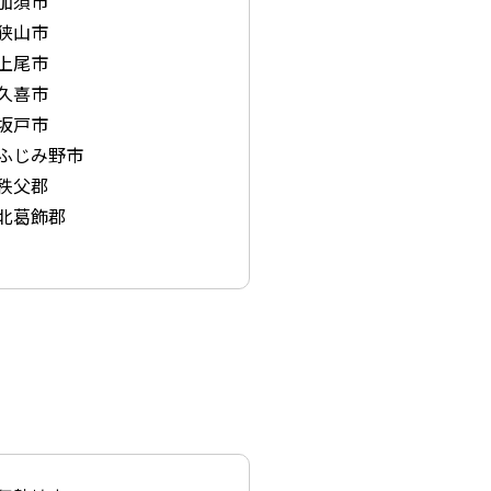
加須市
狭山市
上尾市
久喜市
坂戸市
ふじみ野市
秩父郡
北葛飾郡